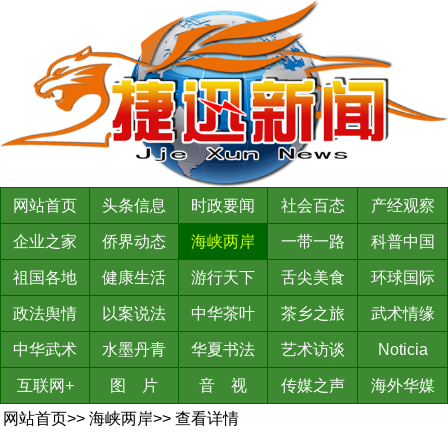
网站首页
头条信息
时政要闻
社会百态
产经观察
企业之家
侨界动态
海峡两岸
一带一路
科普中国
祖国各地
健康生活
游行天下
舌尖美食
环球国际
政法舆情
以案说法
中华茶叶
茶乡之旅
武术情缘
中华武术
水墨丹青
华夏书法
艺术访谈
Noticia
互联网+
图 片
音 视
传媒之声
海外华媒
网站首页
>>
海峡两岸
>>
查看详情