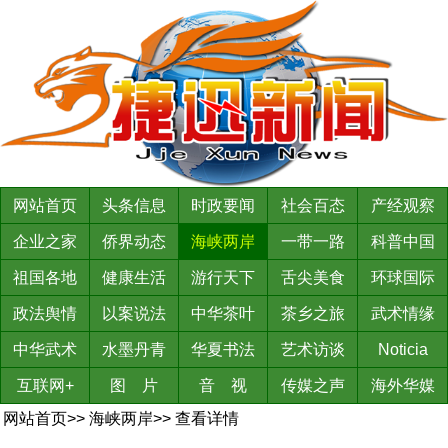
网站首页
头条信息
时政要闻
社会百态
产经观察
企业之家
侨界动态
海峡两岸
一带一路
科普中国
祖国各地
健康生活
游行天下
舌尖美食
环球国际
政法舆情
以案说法
中华茶叶
茶乡之旅
武术情缘
中华武术
水墨丹青
华夏书法
艺术访谈
Noticia
互联网+
图 片
音 视
传媒之声
海外华媒
网站首页
>>
海峡两岸
>>
查看详情